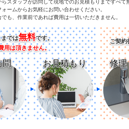
からスタッフが訪問して現地でのお見積もりまですべて
フォームからお気軽にお問い合わせください。
合でも、作業前であれば費用は一切いただきません。
無料
りまでは
です。
ご契約
費用は
頂きません。
修理
訪問
お見積もり