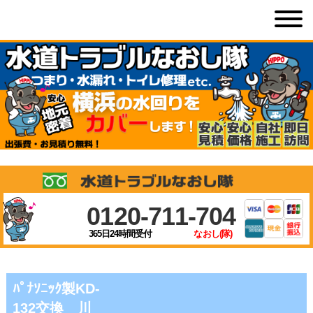
0120-711-704
365日24時間受付
なおし(隊)
ﾊﾟﾅｿﾆｯｸ製KD-
132交換 川